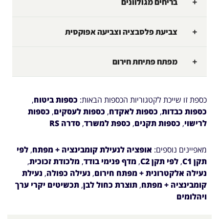
בריחים מגולוונים
צביעת פלסבציה וצביעה אפוקסית
מפתח פתיחת חירום
כספת זו שייכת לקטגוריות הכספות הבאות:
כספות ביטוח
,
כספות כבדות
,
כספות לאקדח
,
כספות לעסקים
,
כספות
לרישוי
,
כספות תקנים
,
כספת למשרד
,
סדרה RS
מאפיינים נוספים:
אופציה לנעילת קומבינציה + מפתח
,
לפי
תקן C1
,
לפי תקן C2
,
מדף פנימי בודד
,
מלכודת זכוכית
,
נעילה אלקטרונית + מפתח חירום
,
נעילה כפולה
,
נעילת
קומבינציה + מפתח
,
תוצרת כחול לבן
,
תכשיטים יקרי ערך
ויהלומים