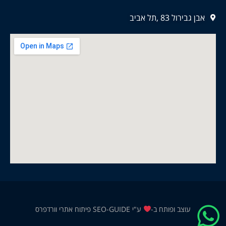
אבן גבירול 83 ,תל אביב
עוצב ופותח ב-
ע"י
SEO-GUIDE פיתוח אתרי וורדפרס