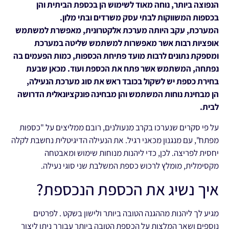
הנפוצה ביותר, נוחה מאוד לשימוש הן בכספת הביתית והן
בכספות המשווקות לבתי עסק משרדים ובתי מלון
.
המערכת, עקב היותה מערכת אלקטרונית, מאפשרת למשתמש
אופציות רבות אשר מאפשרות למשתמש שליטה במערכת
ומספקת נתונים לרבות מועד פתיחת הכספות, כמות הפעמים בה
נפתחה, המשתמש אשר פתח את הכספת ועוד
.
מכאן שבעת
בחירת כספת יש לשקול בכובד ראש את סוג מערכת
הנעילה,
הן מבחינת נוחות המשתמש והן מבחינה פונקציונאלית הדרושה
לבית
.
על פי סקרים שנערכו בקרב מנעולנים, רובם ממליצים על "כספות
מפתח", עם מנגנון מכאני רגיל. את הנעילה הדיגיטלית נחשבת לקלה
יחסית לפריצה. לכן, כדי ליהנות מנוחות שימוש ומאבטחה
מקסימלית, מומלץ לרכוש כספת המשלבת שני סוגי נעילה.
איך נשיג את הכספת הנכספת?
מגיע לך ליהנות מההגנה הטובה ביותר ולישון בשקט . לפרטים
נוספים ושאר המלצות על הכספת הטובה ביותר עבורך ניתן ליצור