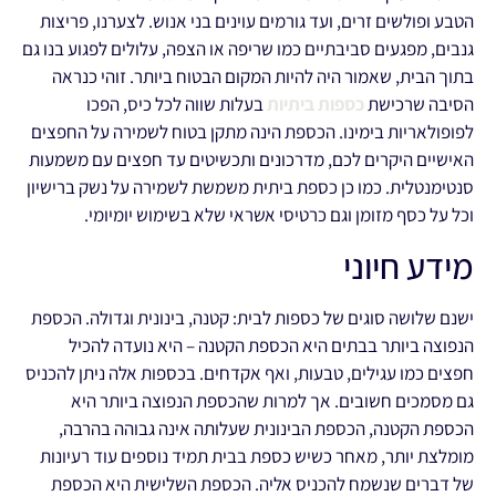
הטבע ופולשים זרים, ועד גורמים עוינים בני אנוש. לצערנו, פריצות
גנבים, מפגעים סביבתיים כמו שריפה או הצפה, עלולים לפגוע בנו גם
בתוך הבית, שאמור היה להיות המקום הבטוח ביותר. זוהי כנראה
הסיבה שרכישת
כספות ביתיות
בעלות שווה לכל כיס, הפכו
לפופולאריות בימינו. הכספת הינה מתקן בטוח לשמירה על החפצים
האישיים היקרים לכם, מדרכונים ותכשיטים עד חפצים עם משמעות
סנטימנטלית. כמו כן כספת ביתית משמשת לשמירה על נשק ברישיון
וכל על כסף מזומן וגם כרטיסי אשראי שלא בשימוש יומיומי.
מידע חיוני
ישנם שלושה סוגים של כספות לבית: קטנה, בינונית וגדולה. הכספת
הנפוצה ביותר בבתים היא הכספת הקטנה – היא נועדה להכיל
חפצים כמו עגילים, טבעות, ואף אקדחים. בכספות אלה ניתן להכניס
גם מסמכים חשובים. אך למרות שהכספת הנפוצה ביותר היא
הכספת הקטנה, הכספת הבינונית שעלותה אינה גבוהה בהרבה,
מומלצת יותר, מאחר כשיש כספת בבית תמיד נוספים עוד רעיונות
של דברים שנשמח להכניס אליה. הכספת השלישית היא הכספת