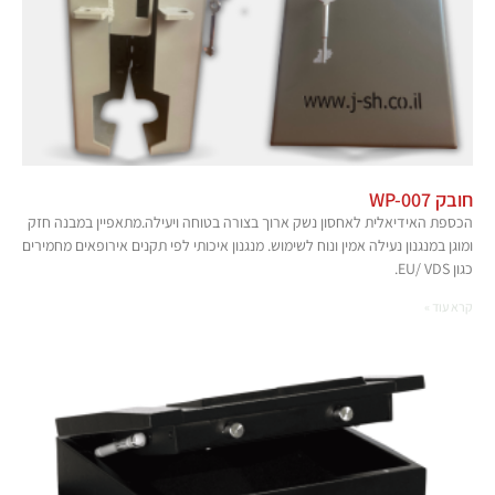
חובק WP-007
הכספת האידיאלית לאחסון נשק ארוך בצורה בטוחה ויעילה.מתאפיין במבנה חזק
ומוגן במנגנון נעילה אמין ונוח לשימוש. מנגנון איכותי לפי תקנים אירופאים מחמירים
כגון EU/ VDS.
קרא עוד »