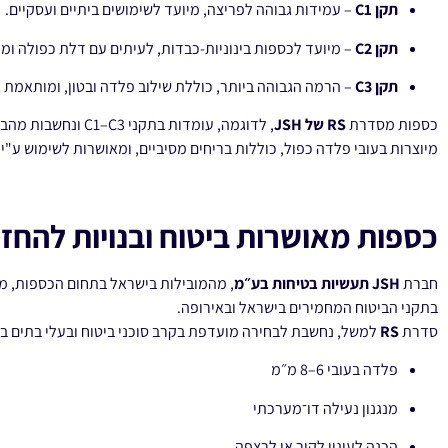
תקן C1
– עמידות גבוהה לפריצה, מיועד לשימושים ביתיים ועסקיים.
תקן C2
– מיועד לכספות בינוניות-כבדות, לעיתים עם דלת כפולה ומנג
תקן C3
– הרמה הגבוהה ביותר, כוללת שילוב פלדה ובטון, ומותאמת ג
כספות מסדרת
RS של JSH
, לדוגמה, עומדות בתקני C3
מיוצרות בעובי פלדה כפול, כוללות בריחים מסיביים, ומאושרות לשימוש ע"י 
כספות מאושרות ביטוח ובנויות להחזי
חברת
JSH תעשיות בטיחות בע״מ
, מהמובילות בישראל בתחום הכספות, מ
בתקני הביטוח המחמירים בישראל ובאירופה.
סדרת
RS
למשל, נחשבת לבחירה מועדפת בקרב סוכני ביטוח ובעלי בתים בז
פלדה בעובי 6–8 מ״מ
מנגנון נעילה דו־מערכתי
הכנה לעיגון לקיר או לרצפה