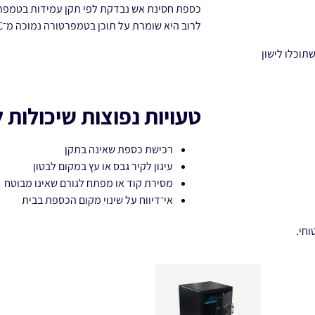
כספת חסינת אש נבדקת לפי תקן עמידות בטמפרטורה (כגון 047-1
לרוב היא שומרת על תוכן בטמפרטורה נמוכה מ־177°C למשך 60–120 דקות.
תוכלו לישון
טעויות נפוצות שיכולות 
רכישת כספת שאינה בתקן
עיגון לקיר גבס או עץ במקום לבטון
מסירת קוד או מפתח לגורם שאינו מבוטח
אי־דיווח על שינוי מקום הכספת בבית
וחי.