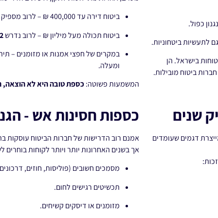
ביטוח דירה עד 400,000 ₪ – לרוב מספיק
נון כפול.
ביטוח תכולה מעל מיליון ₪ – לרוב נדרש
C2 א
ם לתעשיות ביטחוניות.
במקרים של חפצי אמנות או מזומנים – תית
C1– ונחשבות מהבטוחות בישראל. הן
ומעלה.
חברות ביטוח מובילות.
המשמעות פשוטה:
כספת טובה היא לא הוצאה, ה
ק שנים
כספות חסינות אש - הגנ
ייצרת דגמים שעומדים
אמנם רוב הדרישות של חברות הביטוח עוסקות בה
אך בשנים האחרונות יותר ויותר לקוחות בוחרים 
כות:
מסמכים חשובים (פוליסות, חוזים, דרכונים)
תכשיטים רגישים לחום.
מזומנים או דיסקים קשיחים.