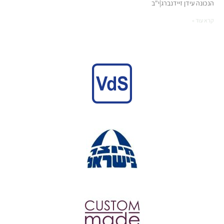
הנכונה עידן זיידנברג|י"ב
קרא עוד »