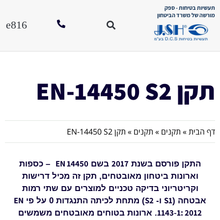
תעשיות בטיחות - ספק
מורשה של משרד הביטחון
סוגי כספו
הוראות הפע
לחנות האונל
תקן EN-14450 S2
דף הבית
»
תקנים
»
תקנים
»
תקן EN-14450 S2
EN 14450
2017
התקן
פורסם
בשנת
בשם
–
כספות
וארונות ביטחון מאובטחים
,
תקן זה מכיל דרישות
וקריטריוני בדיקה טכניים למוצרים עם שתי רמות
EN
S2
S1
אבטחה (
ו-
) מתחת לכיתה התנגדות 0 על פי
1143-1: 2012
. ארונות בטוחים מאובטחים משמשים