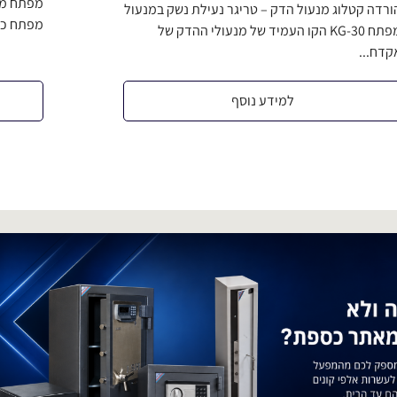
מפתח מנע
ורדה קטלוג מנעול הדק – טריגר נעילת נשק במנעול
מפתח כס
מפתח KG-30 הקו העמיד של מנעולי ההדק של
קדח...
למידע נוסף