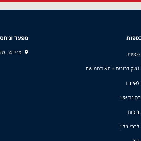
כספות
מפעל ומחסן
פריז 4 , שדרות
כספות
 נשק לרובים + תא תחמושת
 לאקדח
חסינת אש
ביטוח
לבתי מלון
קיר