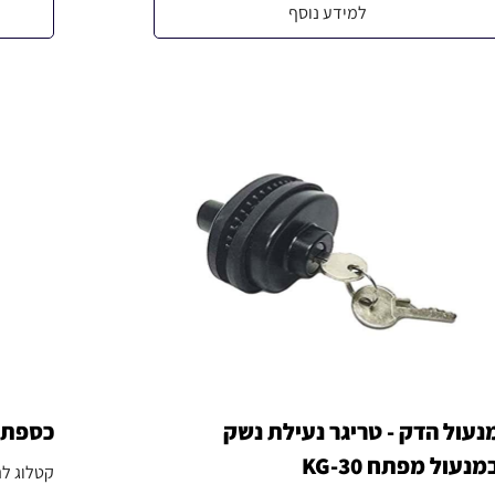
למידע נוסף
נעול הדק - טריגר נעילת נשק
כספתח 
מנעול מפתח KG-30