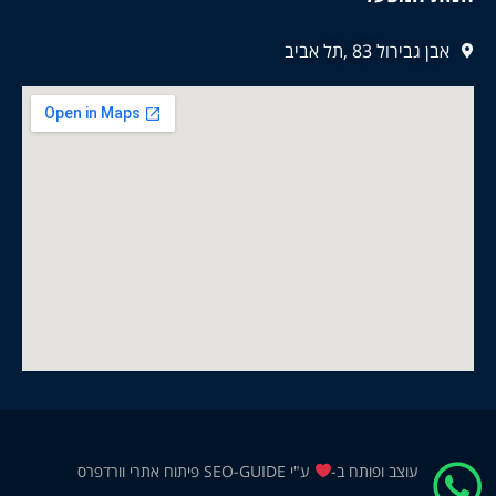
אבן גבירול 83 ,תל אביב
עוצב ופותח ב-
ע"י
SEO-GUIDE פיתוח אתרי וורדפרס