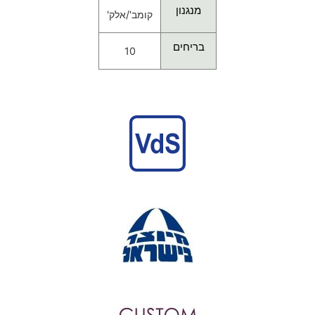
מנגנון
קומב'/אלק'
בריחים
10