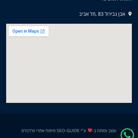
אבן גבירול 83 ,תל אביב
עוצב ופותח ב-
ע"י
SEO-GUIDE פיתוח אתרי וורדפרס