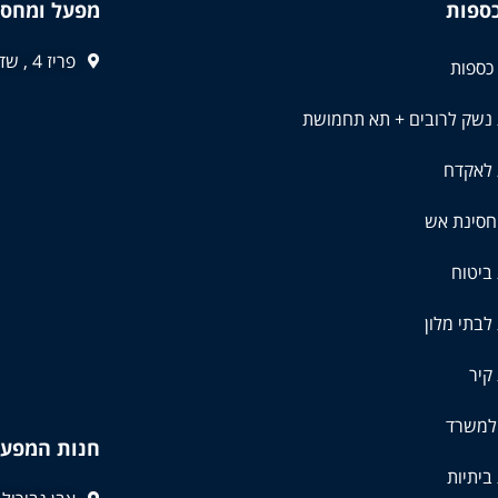
כספות
מפעל ומחסן
פריז 4 , שדרות
כספות
 נשק לרובים + תא תחמושת
 לאקדח
חסינת אש
ביטוח
לבתי מלון
קיר
למשרד
חנות המפע
ביתיות