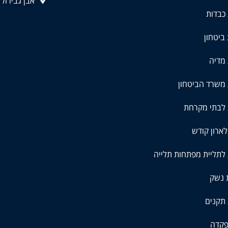
אבן גבירול 83 ,תל אביב
כבדות
ביטחון
מדיה
משרד הביטחון
 לבתי מקרחת
ארון קודש
לתליית מפתחות תלייה
 נשק
תקנים
פקדה